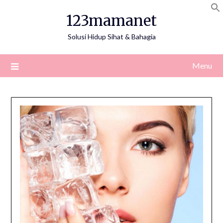
Skip
123mamanet
to
content
Solusi Hidup Sihat & Bahagia
Menu