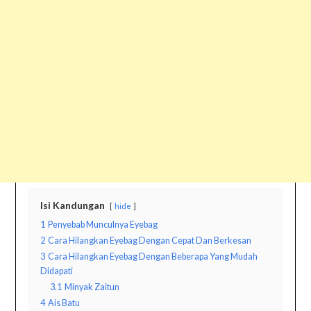
Isi Kandungan
hide
1
Penyebab Munculnya Eyebag
2
Cara Hilangkan Eyebag Dengan Cepat Dan Berkesan
3
Cara Hilangkan Eyebag Dengan Beberapa Yang Mudah
Didapati
3.1
Minyak Zaitun
4
Ais Batu