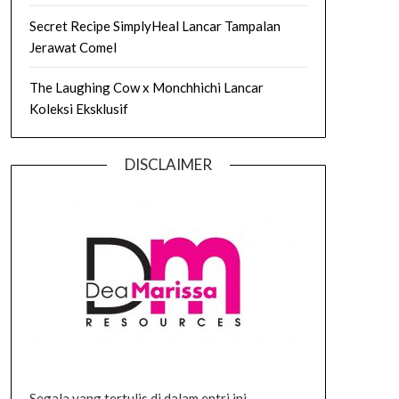
Secret Recipe SimplyHeal Lancar Tampalan
Jerawat Comel
The Laughing Cow x Monchhichi Lancar
Koleksi Eksklusif
DISCLAIMER
Segala yang tertulis di dalam entri ini