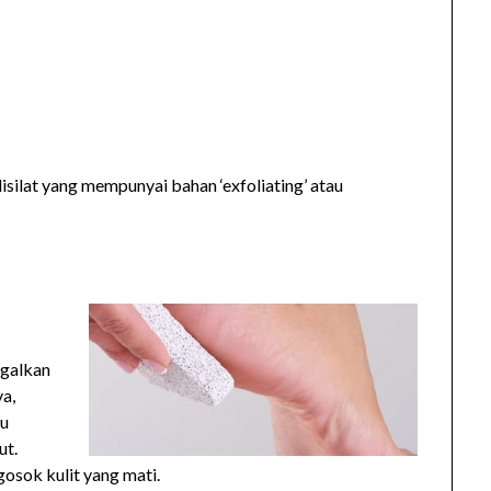
lisilat yang mempunyai bahan ‘exfoliating’ atau
ggalkan
ya,
au
ut.
gosok kulit yang mati.