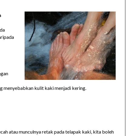
m
ada
aripada
ngan
ng menyebabkan kulit kaki menjadi kering.
ah atau munculnya retak pada telapak kaki, kita boleh