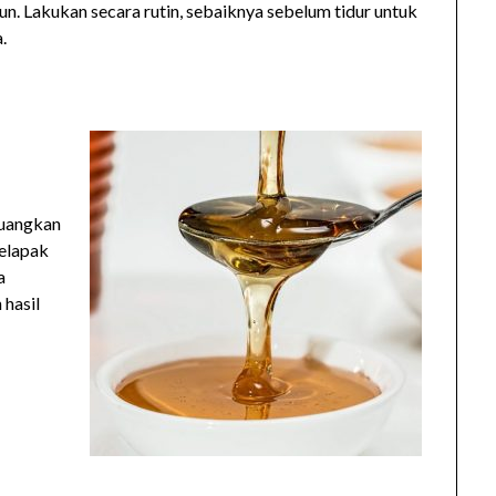
. Lakukan secara rutin, sebaiknya sebelum tidur untuk
.
Tuangkan
telapak
a
hasil