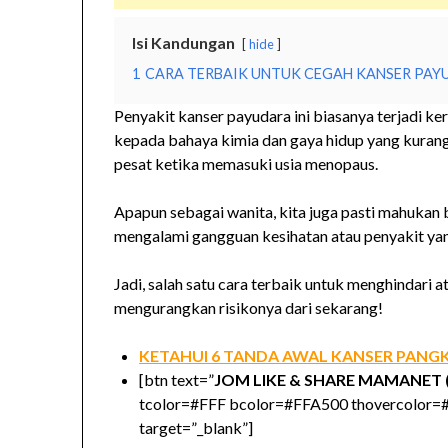
Isi Kandungan
hide
1
CARA TERBAIK UNTUK CEGAH KANSER PAY
Penyakit kanser payudara ini biasanya terjadi ke
kepada bahaya kimia dan gaya hidup yang kuran
pesat ketika memasuki usia menopaus.
Apapun sebagai wanita, kita juga pasti mahukan 
mengalami gangguan kesihatan atau penyakit ya
Jadi, salah satu cara terbaik untuk menghindari a
mengurangkan risikonya dari sekarang!
KETAHUI 6 TANDA AWAL KANSER PANGKA
[btn text=”
JOM LIKE & SHARE MAMANET 
tcolor=#FFF bcolor=#FFA500 thovercolor=#
target=”_blank”]