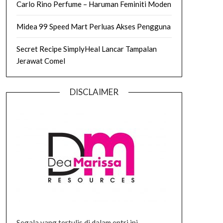
Carlo Rino Perfume – Haruman Feminiti Moden
Midea 99 Speed Mart Perluas Akses Pengguna
Secret Recipe SimplyHeal Lancar Tampalan
Jerawat Comel
DISCLAIMER
Segala yang tertulis di dalam entri ini