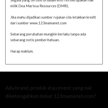
Segala yang tertulis di dalam entri ini merupakan hak
milik Dea Marissa Resources (DMR).
Jika mahu dijadikan sumber rujukan sila letakkan kredit
dari sumber www.123mamanet.com
Sebarang perubahan mungkin berlaku tanpa ada
sebarang notis pemberitahuan.
Harap maklum.
Ada brand, produk atau event yang nak
diketengahkan dekat 123mamanet.com?