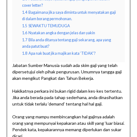
cover letter?
1.4
Bagaimana jika saya diminta untuk menyatakan gaji
di dalam borang permohonan.
1.5
SEWAKTU TEMUDUGA
1.6
Nyatakan angka dengan jelas dan yakin
1.7
Bila anda ditanya tentang gaji sekarang, apa yang
anda patut buat?
1.8
Apa nak buat jika majikan kata ‘TIDAK’?
Jabatan Sumber Manusia sudah ada skim gaji yang telah
dipersetujui oleh pihak pengurusan. Umumnya tangga gaji
akan mengikut Pangkat dan Tahun Bekerja.
Hakikatnya perkara ini bukan rigid dalam kes-kes tertentu.
Jika anda berada pada tahap sederhana, anda dinasihatkan
untuk tidak terlalu ‘demand’ tentang hal hal gaji.
Orang yang mampu membincangkan hal gajinya adalah
orang yang mempunyai kepakaran atau skill yang ‘luar biasa’.
Pendek kata, kepakarannya memang diperlukan dan sukar
dicari.