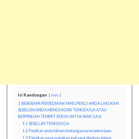
Isi Kandungan
hide
1
BEBERAPA PERSEDIAAN YANG PERLU ANDA LAKUKAN
SEBELUM ANDA MENGHADIRI TEMUDUGA ATAU
BERPINDAH TEMPAT KERJA UNTUK NAIK GAJI:
1.1
SEBELUM TEMUDUGA
1.2
Pastikan anda faham tentang pasaran pekerjaan
1.3
Patutkan saya nyatakan gaji yang dipohon dalam