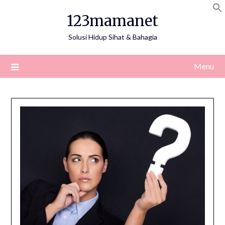
Skip
123mamanet
to
content
Solusi Hidup Sihat & Bahagia
Menu