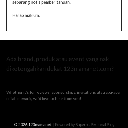
sebarang notis pemberitahuan.
Harap maklum.
Ada brand, produk atau event yang nak
diketengahkan dekat 123mamanet.com?
Whether it’s for reviews, sponsorships, invitations atau apa-apa
collab menarik, we’d love to hear from you!
© 2026 123mamanet
| Powered by Superbs
Personal Blog