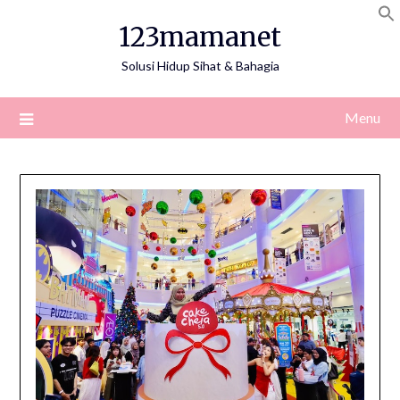
Skip
123mamanet
to
content
Solusi Hidup Sihat & Bahagia
Menu