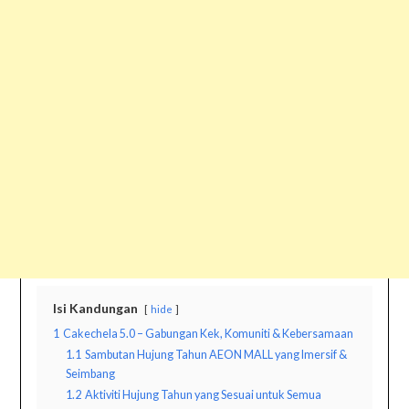
Isi Kandungan
hide
1
Cakechela 5.0 – Gabungan Kek, Komuniti & Kebersamaan
1.1
Sambutan Hujung Tahun AEON MALL yang Imersif &
Seimbang
1.2
Aktiviti Hujung Tahun yang Sesuai untuk Semua