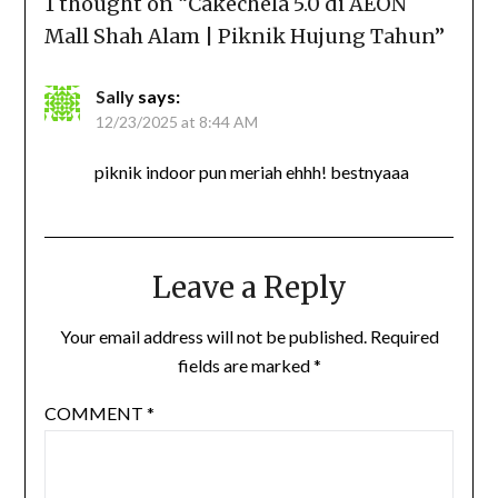
1 thought on “
Cakechela 5.0 di AEON
Mall Shah Alam | Piknik Hujung Tahun
”
Sally
says:
12/23/2025 at 8:44 AM
piknik indoor pun meriah ehhh! bestnyaaa
Leave a Reply
Your email address will not be published.
Required
fields are marked
*
COMMENT
*