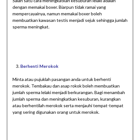
Salah satu cara meningkatkan kesuburan lelaki adalah
dengan memakai boxer. Biarpun tidak ramai yang
mempercayainya, namun memakai boxer boleh
membuatkan kawasan testis menjadi sejuk sehingga jumlah
sperma meningkat.
Berhenti Merokok
Minta atau pujuklah pasangan anda untuk berhenti
merokok. Tembakau dan asap rokok boleh membuatkan
jumlah sperma lelaki menjadi berkurangan. Bagi menambah
jumlah sperma dan meningkatkan kesuburan, kurangkan
atau berhentilah merokok serta menjauhi tempat-tempat
yang sering digunakan orang untuk merokok.