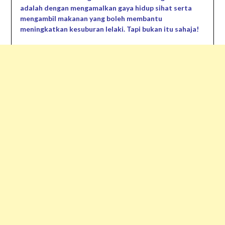
adalah dengan mengamalkan gaya hidup sihat serta
mengambil makanan yang boleh membantu
meningkatkan kesuburan lelaki. Tapi bukan itu sahaja!