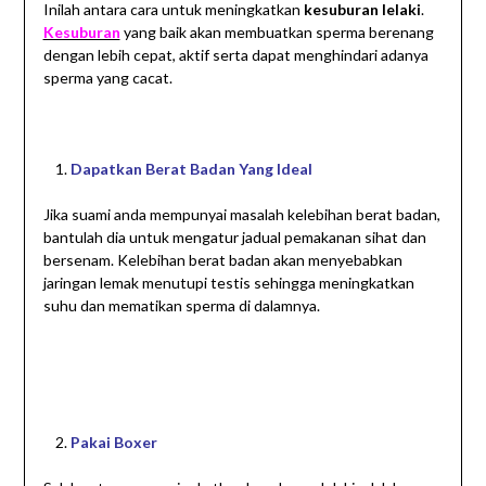
Inilah antara cara untuk meningkatkan
kesuburan lelaki
.
Kesuburan
yang baik akan membuatkan sperma berenang
dengan lebih cepat, aktif serta dapat menghindari adanya
sperma yang cacat.
Dapatkan Berat Badan Yang Ideal
Jika suami anda mempunyai masalah kelebihan berat badan,
bantulah dia untuk mengatur jadual pemakanan sihat dan
bersenam. Kelebihan berat badan akan menyebabkan
jaringan lemak menutupi testis sehingga meningkatkan
suhu dan mematikan sperma di dalamnya.
Pakai Boxer