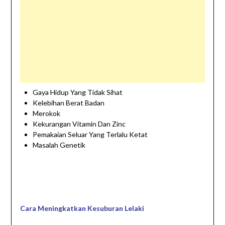
Gaya Hidup Yang Tidak Sihat
Kelebihan Berat Badan
Merokok
Kekurangan Vitamin Dan Zinc
Pemakaian Seluar Yang Terlalu Ketat
Masalah Genetik
Cara Meningkatkan Kesuburan Lelaki