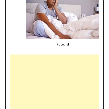
Foto: rd