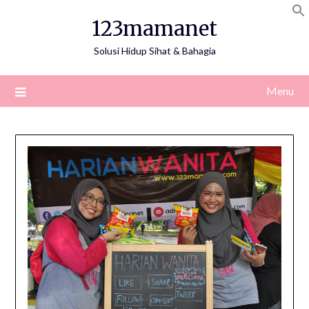
Skip
123mamanet
to
content
Solusi Hidup Sihat & Bahagia
Menu