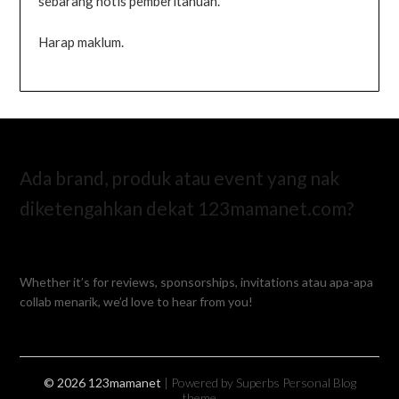
sebarang notis pemberitahuan.
Harap maklum.
Ada brand, produk atau event yang nak
diketengahkan dekat 123mamanet.com?
Whether it’s for reviews, sponsorships, invitations atau apa-apa
collab menarik, we’d love to hear from you!
© 2026 123mamanet
| Powered by Superbs
Personal Blog
theme