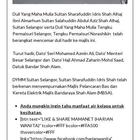
Duli Yang Maha Mulia Sultan Sharafuddin Idris Shah Alhaj
Ibni Almarhum Sultan Salahuddin Abdul Aziz Shah Alhaj,
Sultan Selangor serta Duli Yang Maha Mulia Tengku
Permaisuri Selangor, Tengku Permaisuri Norashikin telah
berangkat mencemar duli hadir ke majlis ini.
Turut hadir, Dato’ Seri Mohamed Azmin Ali, Dato’ Menteri
Besar Selangor dan Dato’ Haji Ahmad Zaharin Mohd Saad,
Datuk Bandar Shah Alam.
DYMM Sultan Selangor, Sultan Sharafuddin Idris Shah telah
berkenan menyempurnakan Majlis Pelancaran Bas dan
Kereta Elektrik Majlis Bandaraya Shah Alam (MBSA).
Anda mungkin ingin tahu manfaat air kelapa untuk
kesihatan.
[btn text=”LIKE & SHARE MAMANET (HARIAN
WANITA)” tcolor=#FFF bcolor=#FFA500
thovercolor=#FFF
link=”https://www.facebook.com/harianwanita”