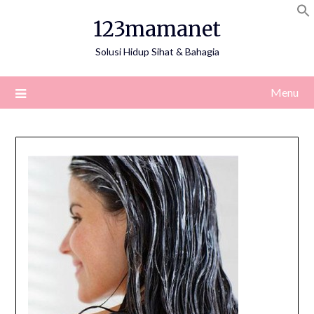
Skip
123mamanet
to
content
Solusi Hidup Sihat & Bahagia
Menu