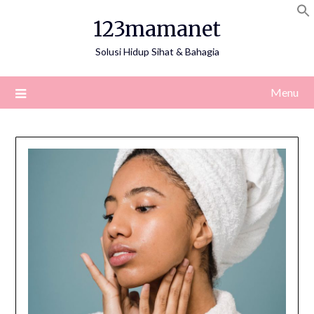
Skip
123mamanet
to
content
Solusi Hidup Sihat & Bahagia
Menu