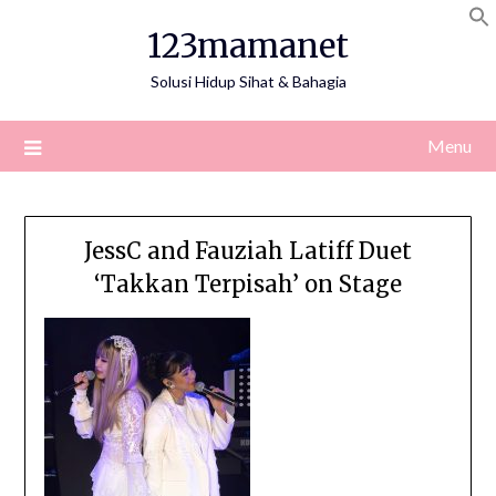
Skip
123mamanet
to
content
Solusi Hidup Sihat & Bahagia
Menu
JessC and Fauziah Latiff Duet
‘Takkan Terpisah’ on Stage