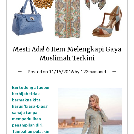
Mesti Ada! 6 Item Melengkapi Gaya
Muslimah Terkini
Posted on
11/15/2016
by
123mamanet
Bertudung ataupun
berhijab tidak
bermakna kita
harus ‘biasa-biasa’
sahaja tanpa
mempedulikan
penampilan diri.
Tambahan pula, kini