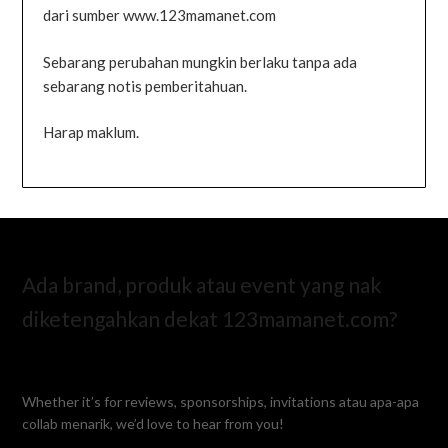
dari sumber www.123mamanet.com
Sebarang perubahan mungkin berlaku tanpa ada
sebarang notis pemberitahuan.
Harap maklum.
Ada brand, produk atau event yang nak
diketengahkan dekat 123mamanet.com?
Whether it’s for reviews, sponsorships, invitations atau apa-apa
collab menarik, we’d love to hear from you!