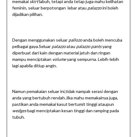
memakai
skirt
labuh, tetapi anda tetap juga mahu kelihatan
feminin, seluar berpotongan lebar atau
palazzo
ini boleh
dijadikan pilihan.
Dengan menggunakan seluar
pallozo
anda boleh mencuba
pelbagai gaya.Seluar
palazzo
atau
palazzo pants
yang
diperbuat dari kain dengan material jatuh dan ringan
mampu menciptakan
volume
yang sempurna. Lebih-lebih
lagi apabila ditiup angin.
Namun pemakaian seluar ini,tidak nampak serasi dengan
anda yang bertubuh rendah.Jika mahu memakainya juga,
pastikan anda memakai kasut bertumit tinggi ataupun
wedges
bagi menciptakan kesan tinggi dan ramping pada
tubuh.