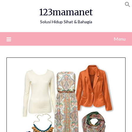
Skip
123mamanet
to
content
Solusi Hidup Sihat & Bahagia
Menu