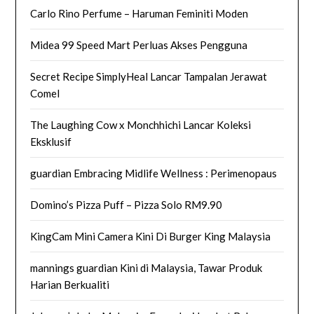
Carlo Rino Perfume – Haruman Feminiti Moden
Midea 99 Speed Mart Perluas Akses Pengguna
Secret Recipe SimplyHeal Lancar Tampalan Jerawat
Comel
The Laughing Cow x Monchhichi Lancar Koleksi
Eksklusif
guardian Embracing Midlife Wellness : Perimenopaus
Domino’s Pizza Puff – Pizza Solo RM9.90
KingCam Mini Camera Kini Di Burger King Malaysia
mannings guardian Kini di Malaysia, Tawar Produk
Harian Berkualiti