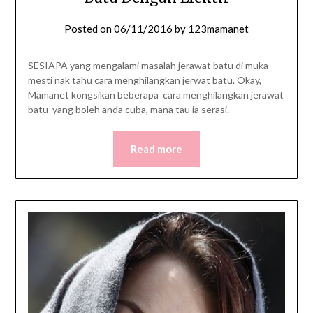
Posted on
06/11/2016
by
123mamanet
SESIAPA yang mengalami masalah jerawat batu di muka
mesti nak tahu cara menghilangkan jerwat batu. Okay,
Mamanet kongsikan beberapa cara menghilangkan jerawat
batu yang boleh anda cuba, mana tau ia serasi.
Read more