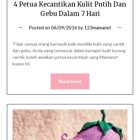
4 Petua Kecantikan Kulit Putih Dan
Gebu Dalam 7 Hari
Posted on
06/09/2016
by
123mamanet
Tidak semua orang bernasib baik memiliki kulit yang cantik
dan gebu. Anda yang termasuk dalam kategori kulit kurang
cantik, boleh amalkan petua kecantikan yang Mamanet
kupas ini.
Read more