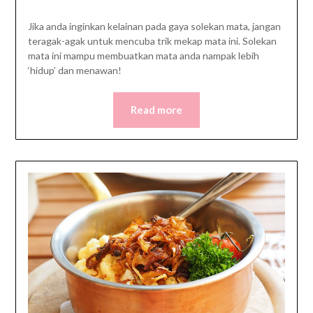
Jika anda inginkan kelainan pada gaya solekan mata, jangan
teragak-agak untuk mencuba trik mekap mata ini. Solekan
mata ini mampu membuatkan mata anda nampak lebih
‘hidup’ dan menawan!
Read more