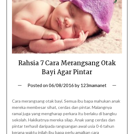
Rahsia 7 Cara Merangsang Otak
Bayi Agar Pintar
Posted on
06/08/2016
by
123mamanet
Cara merangsang otak bayi. Semua ibu bapa mahukan anak
mereka membesar sihat, cerdas dan pintar. Malangnya
ramai juga yang mengharap perkara itu berlaku di bangku
sekolah. Hakikatnya mereka silap. Anak yang cerdas dan
pintar terhasil daripada rangsangan awal usia 0-6 tahun
kerana waktu inilah ibu bapa perlu amalkan cara