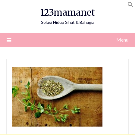
Skip
123mamanet
to
content
Solusi Hidup Sihat & Bahagia
Menu