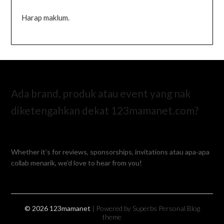
Harap maklum.
Ada brand, produk atau event yang nak
diketengahkan dekat 123mamanet.com?
Whether it’s for reviews, sponsorships, invitations atau apa-apa
collab menarik, we’d love to hear from you!
© 2026 123mamanet
| Powered by Superbs
Personal Blog
theme