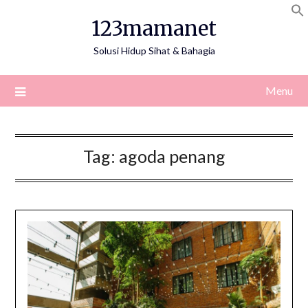
Skip
123mamanet
to
content
Solusi Hidup Sihat & Bahagia
Menu
Tag:
agoda penang