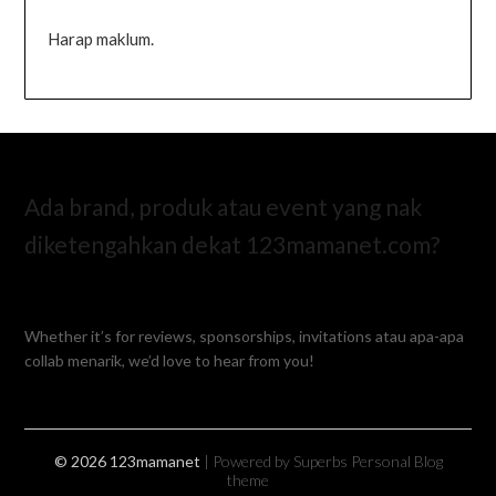
Harap maklum.
Ada brand, produk atau event yang nak
diketengahkan dekat 123mamanet.com?
Whether it’s for reviews, sponsorships, invitations atau apa-apa
collab menarik, we’d love to hear from you!
© 2026 123mamanet
| Powered by Superbs
Personal Blog
theme