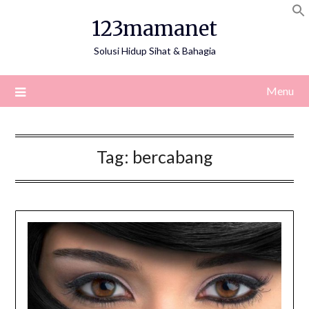
Skip
123mamanet
to
content
Solusi Hidup Sihat & Bahagia
Menu
Tag:
bercabang