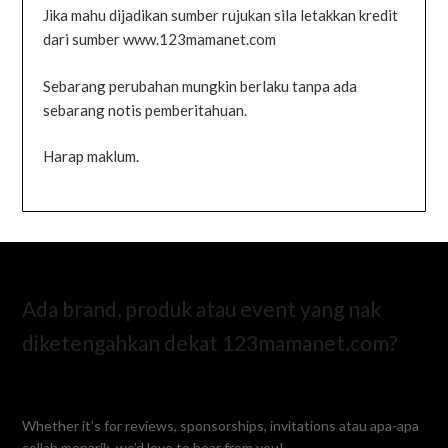
Jika mahu dijadikan sumber rujukan sila letakkan kredit
dari sumber www.123mamanet.com
Sebarang perubahan mungkin berlaku tanpa ada
sebarang notis pemberitahuan.
Harap maklum.
Ada brand, produk atau event yang nak
diketengahkan dekat 123mamanet.com?
Whether it’s for reviews, sponsorships, invitations atau apa-apa
collab menarik, we’d love to hear from you!