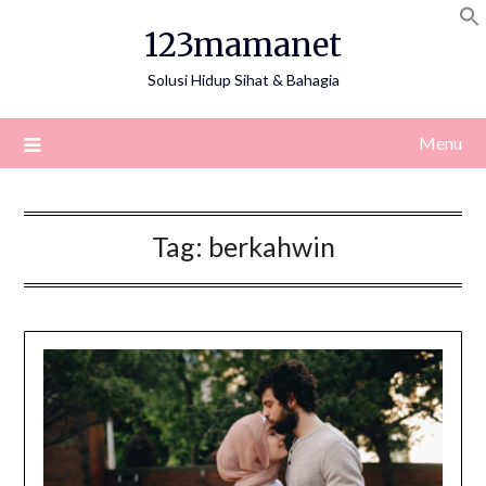
Skip
123mamanet
to
content
Solusi Hidup Sihat & Bahagia
Menu
Tag:
berkahwin