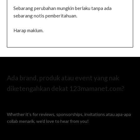
Sebarang perubahan mungkin berlaku tanpa ada
sebarang notis pemberitahuan.
Harap maklum.
Ada brand, produk atau event yang nak
diketengahkan dekat 123mamanet.com?
Whether it’s for reviews, sponsorships, invitations atau apa-apa
collab menarik, we’d love to hear from you!