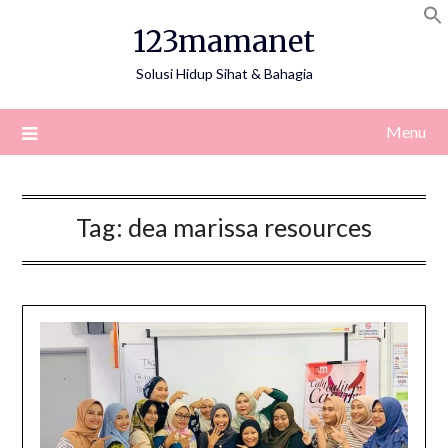
Skip
123mamanet
to
content
Solusi Hidup Sihat & Bahagia
Menu
Tag:
dea marissa resources