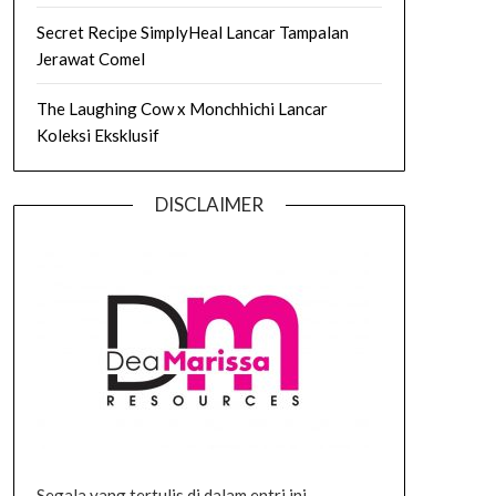
Secret Recipe SimplyHeal Lancar Tampalan
Jerawat Comel
The Laughing Cow x Monchhichi Lancar
Koleksi Eksklusif
DISCLAIMER
Segala yang tertulis di dalam entri ini