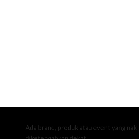
Ada brand, produk atau event yang nak
diketengahkan dekat