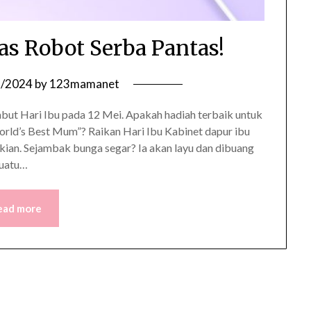
s Robot Serba Pantas!
9/2024
by
123mamanet
 Hari Ibu pada 12 Mei. Apakah hadiah terbaik untuk
“World’s Best Mum”? Raikan Hari Ibu Kabinet dapur ibu
an. Sejambak bunga segar? Ia akan layu dan dibuang
suatu…
ead more