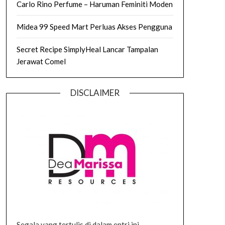
Carlo Rino Perfume – Haruman Feminiti Moden
Midea 99 Speed Mart Perluas Akses Pengguna
Secret Recipe SimplyHeal Lancar Tampalan
Jerawat Comel
DISCLAIMER
Segala yang tertulis di dalam entri ini