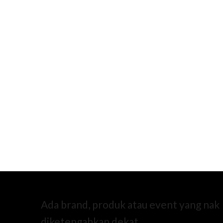
Ada brand, produk atau event yang nak
diketengahkan dekat