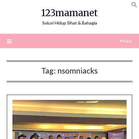
Skip
123mamanet
to
content
Solusi Hidup Sihat & Bahagia
Menu
Tag:
nsomniacks