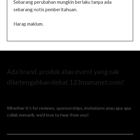
Sebarang perubahan mungkin berlaku tanpa ada
sebarang notis pemberitahuan.
Harap maklum.
Ada brand, produk atau event yang nak
diketengahkan dekat 123mamanet.com?
Whether it’s for reviews, sponsorships, invitations atau apa-apa
collab menarik, we’d love to hear from you!