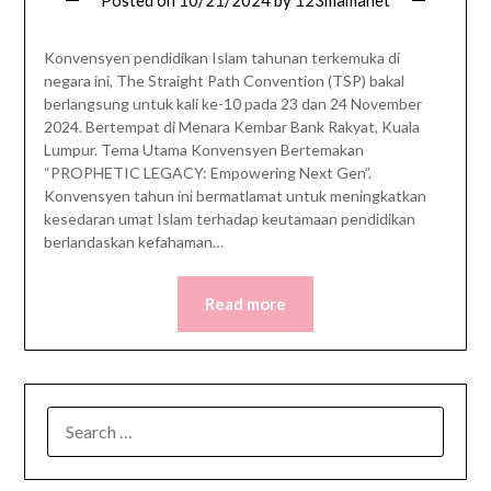
Posted on
10/21/2024
by
123mamanet
Konvensyen pendidikan Islam tahunan terkemuka di
negara ini, The Straight Path Convention (TSP) bakal
berlangsung untuk kali ke-10 pada 23 dan 24 November
2024. Bertempat di Menara Kembar Bank Rakyat, Kuala
Lumpur. Tema Utama Konvensyen Bertemakan
“PROPHETIC LEGACY: Empowering Next Gen”.
Konvensyen tahun ini bermatlamat untuk meningkatkan
kesedaran umat Islam terhadap keutamaan pendidikan
berlandaskan kefahaman…
Read more
SEARCH
FOR: