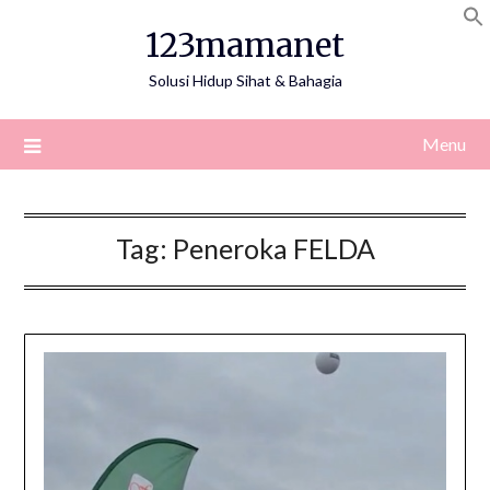
Skip
123mamanet
to
content
Solusi Hidup Sihat & Bahagia
Menu
Tag:
Peneroka FELDA