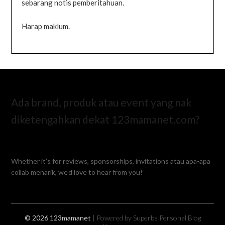
sebarang notis pemberitahuan.
Harap maklum.
Ada brand, produk atau event yang nak
diketengahkan dekat 123mamanet.com?
Whether it’s for reviews, sponsorships, invitations atau apa-apa
collab menarik, we’d love to hear from you!
© 2026 123mamanet
| Powered by Superbs
Personal Blog