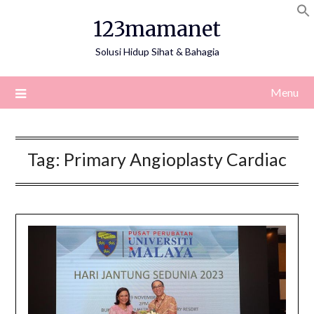
Skip
123mamanet
to
content
Solusi Hidup Sihat & Bahagia
Menu
Tag:
Primary Angioplasty Cardiac