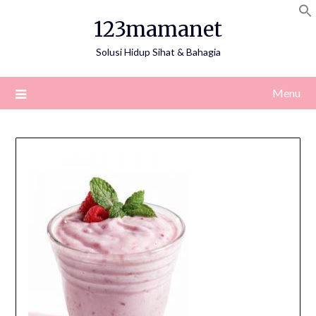
Skip
123mamanet
to
content
Solusi Hidup Sihat & Bahagia
Menu