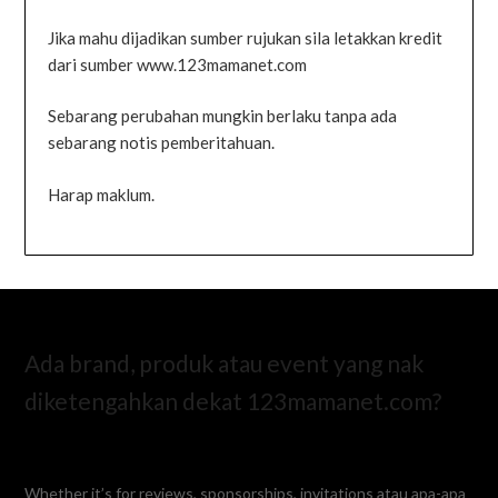
Jika mahu dijadikan sumber rujukan sila letakkan kredit
dari sumber www.123mamanet.com
Sebarang perubahan mungkin berlaku tanpa ada
sebarang notis pemberitahuan.
Harap maklum.
Ada brand, produk atau event yang nak
diketengahkan dekat 123mamanet.com?
Whether it’s for reviews, sponsorships, invitations atau apa-apa