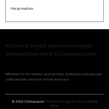
Harap maklum.
Ada brand, produk atau event yang nak
diketengahkan dekat 123mamanet.com?
Whether it’s for reviews, sponsorships, invitations atau apa-apa
collab menarik, we’d love to hear from you!
© 2026 123mamanet
| Powered by Superbs
Personal Blog
theme