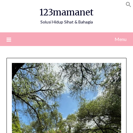
Skip
123mamanet
to
content
Solusi Hidup Sihat & Bahagia
Menu