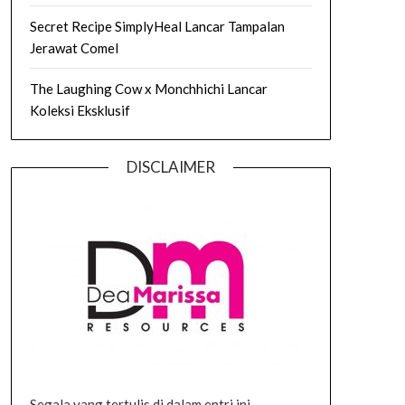
Secret Recipe SimplyHeal Lancar Tampalan
Jerawat Comel
The Laughing Cow x Monchhichi Lancar
Koleksi Eksklusif
DISCLAIMER
Segala yang tertulis di dalam entri ini