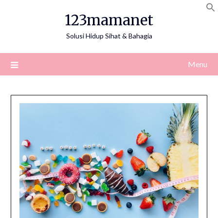
Skip
123mamanet
to
content
Solusi Hidup Sihat & Bahagia
Menu