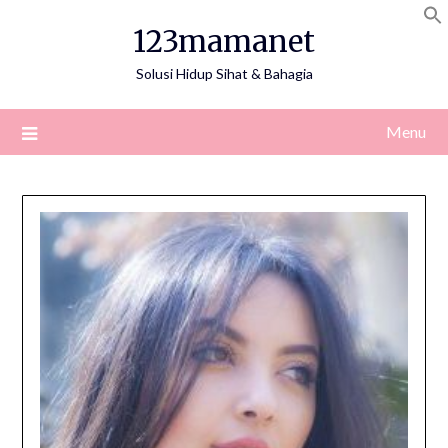
Skip
123mamanet
to
content
Solusi Hidup Sihat & Bahagia
Menu