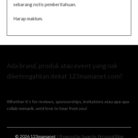
sebarang notis pemberitahuan.
Harap maklum.
Ada brand, produk atau event yang nak
diketengahkan dekat 123mamanet.com?
Whether it’s for reviews, sponsorships, invitations atau apa-apa
collab menarik, we’d love to hear from you!
© 2026 123mamanet
| Powered by Superbs
Personal Blog