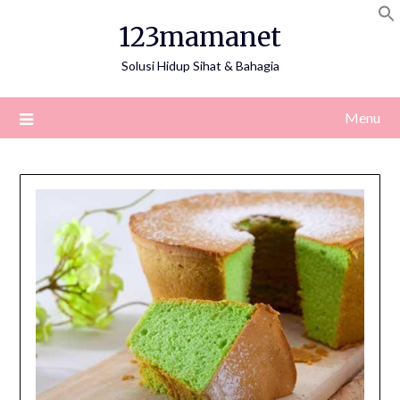
Skip
123mamanet
to
content
Solusi Hidup Sihat & Bahagia
Menu