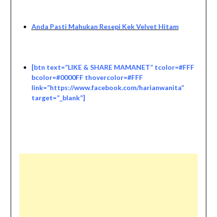
Anda Pasti Mahukan Resepi Kek Velvet Hitam
[btn text=”LIKE & SHARE MAMANET” tcolor=#FFF
bcolor=#0000FF thovercolor=#FFF
link=”https://www.facebook.com/harianwanita”
target=”_blank”]