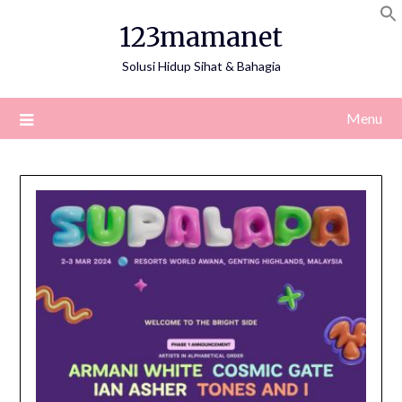
Skip
123mamanet
to
content
Solusi Hidup Sihat & Bahagia
Menu