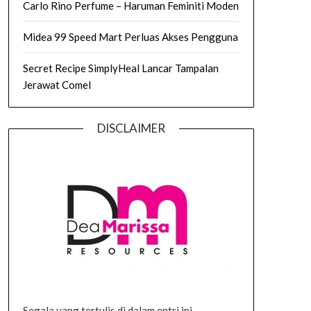
Carlo Rino Perfume – Haruman Feminiti Moden
Midea 99 Speed Mart Perluas Akses Pengguna
Secret Recipe SimplyHeal Lancar Tampalan
Jerawat Comel
DISCLAIMER
Segala yang tertulis di dalam entri ini