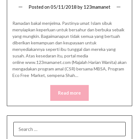
Posted on
05/11/2018
by
123mamanet
Ramadan bakal menjelma. Pastinya umat Islam sibuk
menyiapkan keperluan untuk bersahur dan berbuka sebaik
yang mungkin. Bagaimanapun tidak semua yang bertuah
diberikan kemampuan dan keupayaan untuk
menyediakannya seperti ibu tunggal dan mereka yang
susah. Atas kesedaran itu, portal media
online www.123mamanet.com (Majalah Harian Wanita) akan
mengadakan program amal (CSR) bersama MBSA, Program
Eco Free Market, sempena Shah…
Read more
SEARCH
FOR: