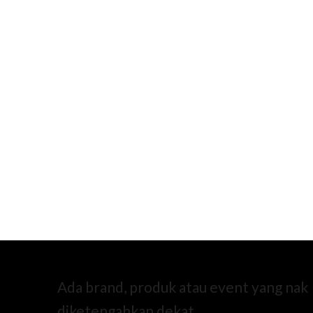
Ada brand, produk atau event yang nak
diketengahkan dekat