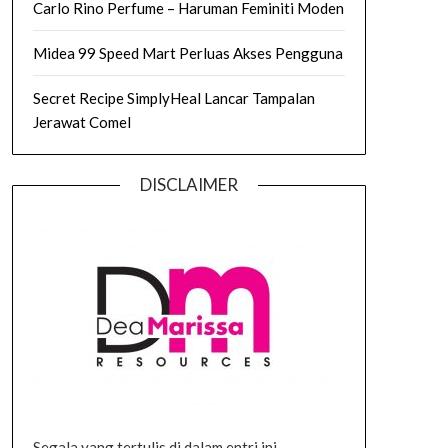
Carlo Rino Perfume – Haruman Feminiti Moden
Midea 99 Speed Mart Perluas Akses Pengguna
Secret Recipe SimplyHeal Lancar Tampalan
Jerawat Comel
DISCLAIMER
Segala yang tertulis di dalam entri ini