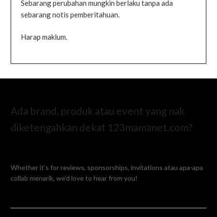
Sebarang perubahan mungkin berlaku tanpa ada
sebarang notis pemberitahuan.
Harap maklum.
Ada brand, produk atau event yang nak
diketengahkan dekat 123mamanet.com?
Whether it’s for reviews, sponsorships, invitations atau apa-apa
collab menarik, we’d love to hear from you!