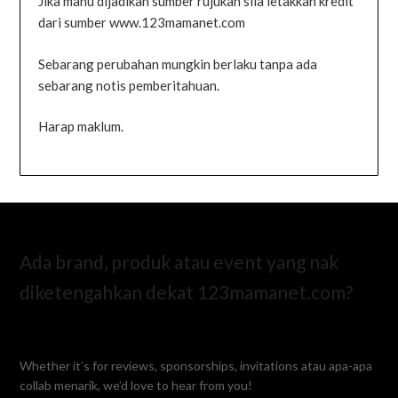
Jika mahu dijadikan sumber rujukan sila letakkan kredit
dari sumber www.123mamanet.com
Sebarang perubahan mungkin berlaku tanpa ada
sebarang notis pemberitahuan.
Harap maklum.
Ada brand, produk atau event yang nak
diketengahkan dekat 123mamanet.com?
Whether it’s for reviews, sponsorships, invitations atau apa-apa
collab menarik, we’d love to hear from you!