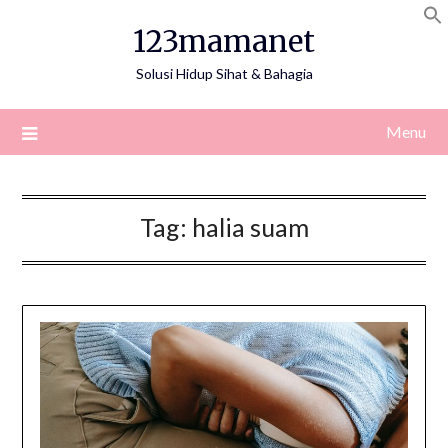
Skip
123mamanet
to
content
Solusi Hidup Sihat & Bahagia
Menu
Tag:
halia suam