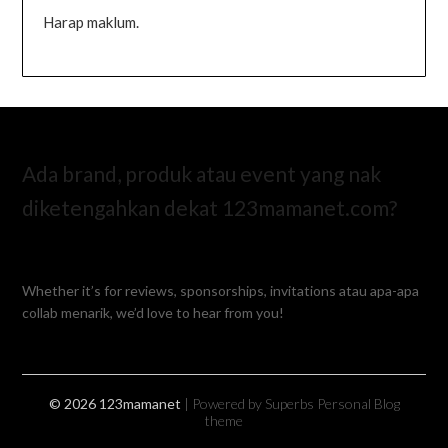
Harap maklum.
Ada brand, produk atau event yang nak
diketengahkan dekat 123mamanet.com?
Whether it’s for reviews, sponsorships, invitations atau apa-apa
collab menarik, we’d love to hear from you!
© 2026 123mamanet
| Powered by Superbs
Personal Blog
theme