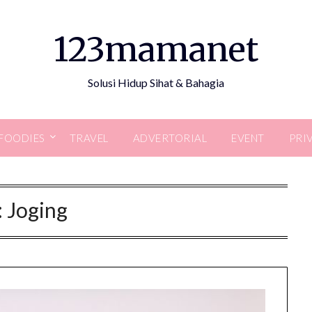
123mamanet
Solusi Hidup Sihat & Bahagia
FOODIES
TRAVEL
ADVERTORIAL
EVENT
PRI
:
Joging