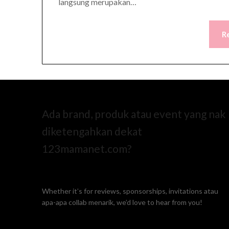
langsung merupakan…
R
Ada brand, produk atau event yang nak
diketengahkan dekat
123mamanet.com?
Whether it’s for reviews, sponsorships, invitations atau
apa-apa collab menarik, we’d love to hear from you!