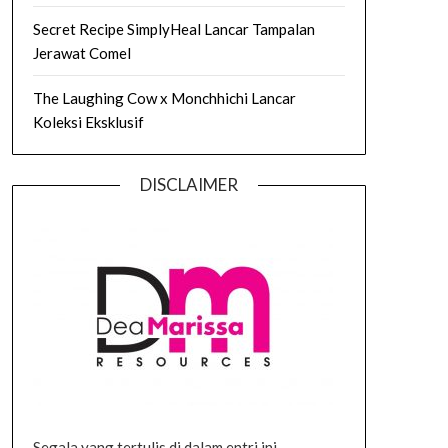
Secret Recipe SimplyHeal Lancar Tampalan
Jerawat Comel
The Laughing Cow x Monchhichi Lancar
Koleksi Eksklusif
DISCLAIMER
Segala yang tertulis di dalam entri ini