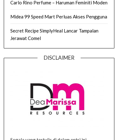
Carlo Rino Perfume – Haruman Feminiti Moden
Midea 99 Speed Mart Perluas Akses Pengguna
Secret Recipe SimplyHeal Lancar Tampalan
Jerawat Comel
DISCLAIMER
Segala yang tertulis di dalam entri ini