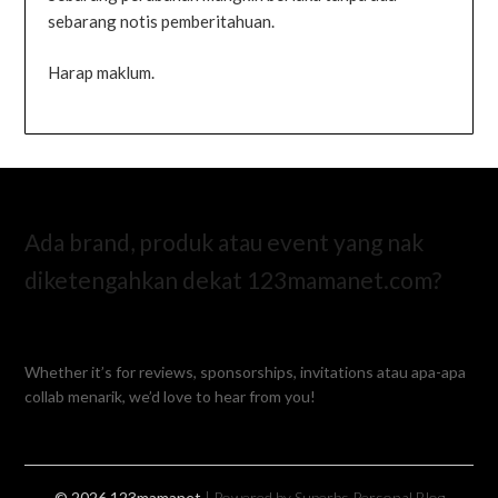
sebarang notis pemberitahuan.
Harap maklum.
Ada brand, produk atau event yang nak
diketengahkan dekat 123mamanet.com?
Whether it’s for reviews, sponsorships, invitations atau apa-apa
collab menarik, we’d love to hear from you!
© 2026 123mamanet
| Powered by Superbs
Personal Blog